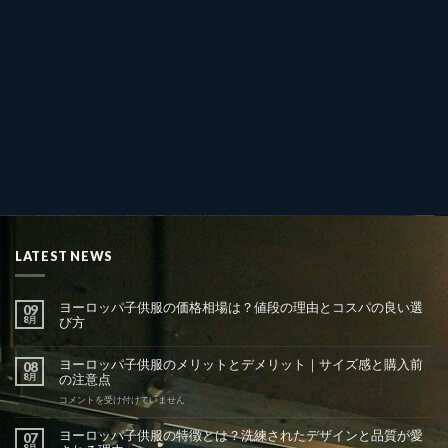
LATEST NEWS
ヨーロッパ子供服の価格相場は？値段の理由とコスパの良い選
09
8月
び方
ヨーロッパ子供服のメリットとデメリット｜サイズ感と購入前
08
8月
の注意点
ヨ
コメントを受け付けていません
ー
ロ
ヨーロッパ子供服の特徴とは？洗練されたデザインと品質が愛
07
ッ
8月