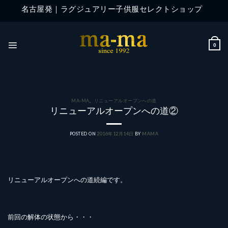
Skip
名古屋発｜ラグジュアリー子供服セレクトショップ
to
content
0
MA-MA
、
リニューアルオープンへの道
リニューアルオープンへの道②
POSTED ON
2016年12月14日
BY
MAMA
リニューアルオープンへの道続編です。
前回の解体の状態から・・・