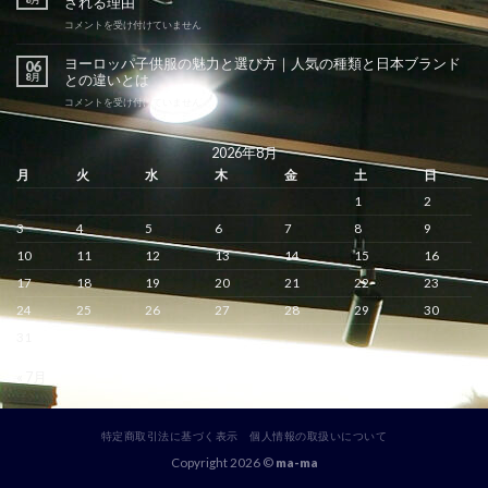
される理由
パ
子
ヨ
コメントを受け付けていません
供
ー
服
ロ
ヨーロッパ子供服の魅力と選び方｜人気の種類と日本ブランド
06
の
ッ
8月
との違いとは
メ
パ
リ
子
ヨ
コメントを受け付けていません
ッ
供
ー
ト
服
ロ
と
の
ッ
2026年8月
デ
特
パ
月
火
水
木
金
土
日
メ
徴
子
リ
と
供
1
2
ッ
は？
服
ト
洗
の
3
4
5
6
7
8
9
｜
練
魅
サ
さ
力
10
11
12
13
14
15
16
イ
れ
と
ズ
17
18
19
20
21
22
23
た
選
感
デ
び
24
25
26
27
28
29
30
と
ザ
方
購
イ
｜
31
入
ン
人
前
と
気
の
« 7月
品
の
注
質
種
意
が
類
点
愛
と
は
さ
特定商取引法に基づく表示
個人情報の取扱いについて
日
れ
本
Copyright 2026 ©
ma-ma
る
ブ
理
ラ