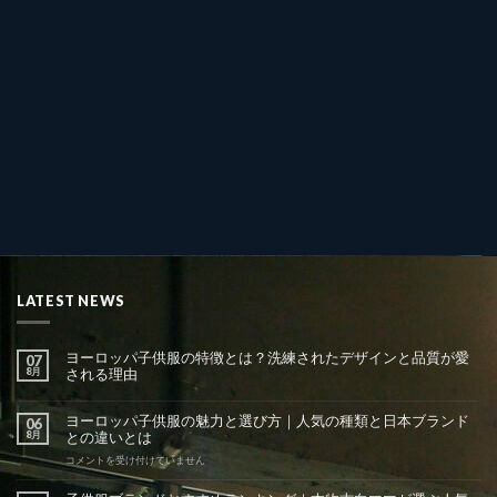
LATEST NEWS
ヨーロッパ子供服の特徴とは？洗練されたデザインと品質が愛
07
8月
される理由
ヨーロッパ子供服の魅力と選び方｜人気の種類と日本ブランド
06
8月
との違いとは
ヨ
コメントを受け付けていません
ー
ロ