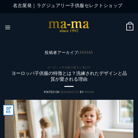
Skip
名古屋発｜ラグジュアリー子供服セレクトショップ
to
content
0
投稿者アーカイブ:
MAMA
ヨーロッパ子供服の魅力と選び方
ヨーロッパ子供服の特徴とは？洗練されたデザインと品
質が愛される理由
POSTED ON
2026年8月7日
BY
MAMA
07
8月