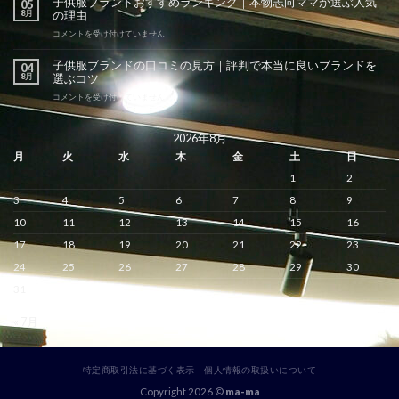
子供服ブランドおすすめランキング｜本物志向ママが選ぶ人気
05
ッ
8月
の理由
パ
子
子
コメントを受け付けていません
供
供
服
服
子供服ブランドの口コミの見方｜評判で本当に良いブランドを
04
の
ブ
8月
選ぶコツ
魅
ラ
力
ン
子
コメントを受け付けていません
と
ド
供
選
お
服
び
す
ブ
2026年8月
方
す
ラ
月
火
水
木
金
土
日
｜
め
ン
人
ラ
ド
1
2
気
ン
の
の
キ
口
3
4
5
6
7
8
9
種
ン
コ
類
グ
ミ
10
11
12
13
14
15
16
と
｜
の
日
17
18
19
20
21
22
23
本
見
本
物
方
24
25
26
27
28
29
30
ブ
志
｜
ラ
向
評
31
ン
マ
判
ド
マ
で
と
« 7月
が
本
の
選
当
違
ぶ
に
い
人
良
と
気
特定商取引法に基づく表示
個人情報の取扱いについて
い
は
の
ブ
Copyright 2026 ©
ma-ma
は
理
ラ