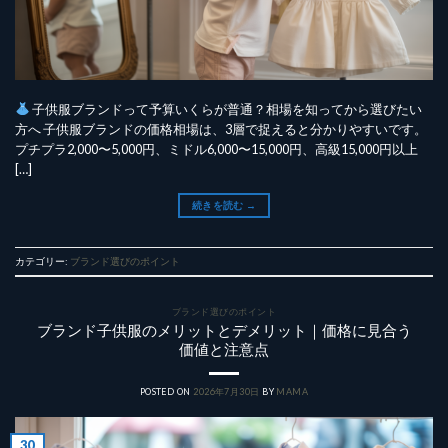
子供服ブランドって予算いくらが普通？相場を知ってから選びたい
方へ 子供服ブランドの価格相場は、3層で捉えると分かりやすいです。
プチプラ2,000〜5,000円、ミドル6,000〜15,000円、高級15,000円以上
[…]
続きを読む
→
カテゴリー:
ブランド選びのポイント
ブランド選びのポイント
ブランド子供服のメリットとデメリット｜価格に見合う
価値と注意点
POSTED ON
2026年7月30日
BY
MAMA
30