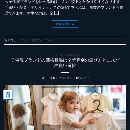
へ 子供服ブランドを比べる軸は、3つに絞ると分かりやすくなります。
「価格・品質・デザイン」。この3軸で並べれば、無数のブランドも整
理できます。大事なのは、全 […]
続きを読む
→
カテゴリー:
ブランド選びのポイント
ブランド選びのポイント
子供服ブランドの価格相場は？予算別の選び方とコスパ
の良い選択
POSTED ON
2026年7月31日
BY
MAMA
31
7月