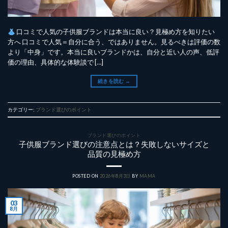
口コミで人気の子供服ブランドは本当に良い？見極め方を知りたい
方へ 口コミで人気＝自分に合う、ではありません。見るべきは評価の数
より「中身」です。本当に良いブランドかは、自分と近い人の声、低評
価の理由、具体的な体験談で […]
続きを読む
→
カテゴリー:
ブランド選びのポイント
ブランド選びのポイント
子供服ブランド選びの注意点とは？失敗しないサイズと
品質の見極め方
POSTED ON
2026年8月3日
BY
MAMA
03
8月