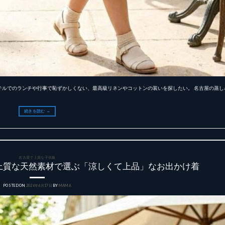
テルでのランチや行事で恥ずかしくない、最高級リネンやコットンの装いを探したい。 名古屋の蒸し
続きを読む
→
名古屋で上質な子供服
上質な天然素材で選ぶ「涼しくて上品」なお出かけ着
POSTED ON
2026年6月17日
BY
MAMA