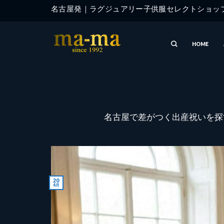
Skip
名古屋発｜ラグジュアリー子供服セレクトショ
to
content
HOME
名古屋で差がつく出産祝いを探
20
6月