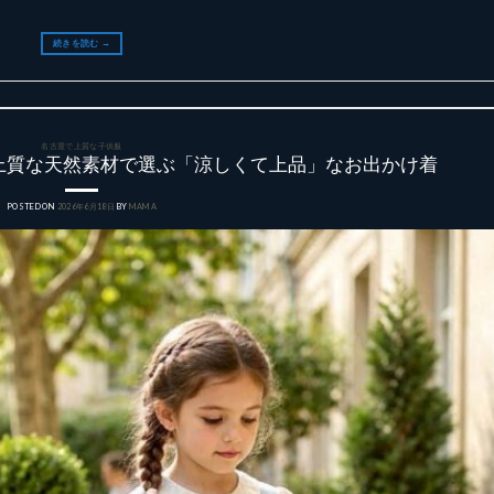
続きを読む
→
名古屋で上質な子供服
上質な天然素材で選ぶ「涼しくて上品」なお出かけ着
POSTED ON
2026年6月18日
BY
MAMA