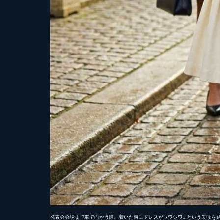
発表会会場まで車で向かう際、着いた時にドレスがシワシワ…という失敗を避