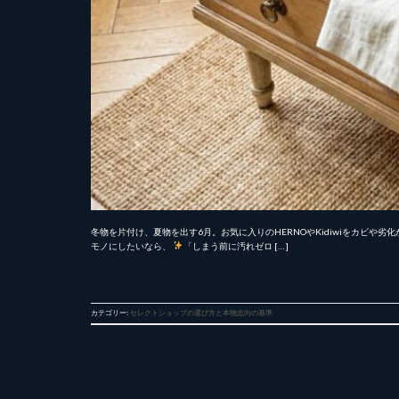
冬物を片付け、夏物を出す6月。お気に入りのHERNOやKidiwiをカビ
モノにしたいなら、
「しまう前に汚れゼロ […]
カテゴリー:
セレクトショップの選び方と本物志向の基準