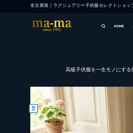
Skip
名古屋発｜ラグジュアリー子供服セレクトショ
to
content
HOME
高級子供服を一生モノにする
08
6月