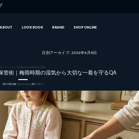
ップ
ABOUT
LOOK BOOK
BRAND
SHOP ONLINE
日別アーカイブ:
2026年6月8日
セレクトショップの選び方と本物志向の基準
保管術｜梅雨時期の湿気から大切な一着を守るQA
POSTED ON
2026年6月8日
BY
MAMA