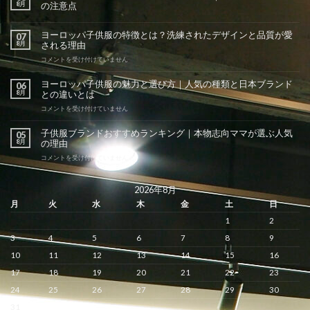
8月
の注意点
ヨーロッパ子供服の特徴とは？洗練されたデザインと品質が愛
07
8月
される理由
ヨ
コメントを受け付けていません
ー
ロ
ヨーロッパ子供服の魅力と選び方｜人気の種類と日本ブランド
06
ッ
8月
との違いとは
パ
子
ヨ
コメントを受け付けていません
供
ー
服
ロ
子供服ブランドおすすめランキング｜本物志向ママが選ぶ人気
05
の
ッ
8月
の理由
特
パ
徴
子
子
コメントを受け付けていません
と
供
供
は？
服
服
洗
の
ブ
2026年8月
練
魅
ラ
月
火
水
木
金
土
日
さ
力
ン
れ
と
ド
1
2
た
選
お
デ
び
す
3
4
5
6
7
8
9
ザ
方
す
イ
｜
め
10
11
12
13
14
15
16
ン
人
ラ
と
17
18
19
20
21
22
23
気
ン
品
の
キ
24
25
26
27
28
29
30
質
種
ン
が
類
グ
31