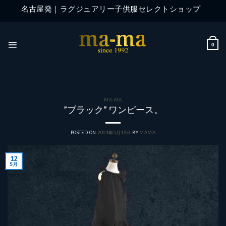
Skip
名古屋発｜ラグジュアリー子供服セレクトショップ
to
content
0
MA-MA
”ブラック” ワンピース。
POSTED ON
2021年5月12日
BY
MAMA
12
5月