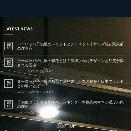
LATEST NEWS
ヨーロッパ子供服のメリットとデメリット｜サイズ感と購入前
08
8月
の注意点
ヨーロッパ子供服の特徴とは？洗練されたデザインと品質が愛
07
8月
される理由
ヨ
コメントを受け付けていません
ー
ロ
ヨーロッパ子供服の魅力と選び方｜人気の種類と日本ブランド
06
ッ
8月
との違いとは
パ
子
ヨ
コメントを受け付けていません
供
ー
服
ロ
子供服ブランドおすすめランキング｜本物志向ママが選ぶ人気
05
の
ッ
8月
の理由
特
パ
徴
子
子
コメントを受け付けていません
と
供
供
は？
服
服
洗
の
ブ
2026年8月
練
魅
ラ