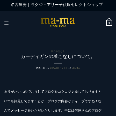
Skip
名古屋発｜ラグジュアリー子供服セレクトショップ
to
content
0
服のおはなし
カーディガンの着こなしについて。
POSTED ON
2016年3月21日
BY
MAMA
ありがたいものでこうしてブログをコツコツ更新しておりますと
いつも拝見してます！とか、ブログの内容がディープですね！な
んてメッセージをいただいたりします。中には何屋さんのブログ