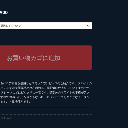
現
,900
在
の
価
格
9,800
は
¥ 9,900
で
。
す。
お買い物カゴに追加
wiからベロア素材を使用したスモックワンピースのご紹介です。ウエイトの
していますので重厚感と存在感のある雰囲気に仕上がっていますのでパ
マスシーンなどにピッタリな一着です。襟部分のホワイトの下襟がアク
すので 野暮ったくなりがちなベロアのワンピースもどことなくモダン
てます。＊裏地付きです。
TLET SALE