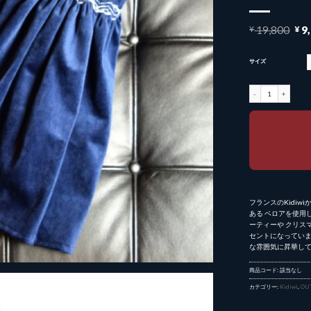
元
¥
19,800
¥
9
の
価
格
サイズ
は
¥ 1
Kidiwi ワンピース個
で
し
た
フランスのKidi
ある ベロアを使用
ーティーや クリス
セントになっていま
な雰囲気に昇華し
商品コード:
該当なし
カテゴリー:
Kidiwi
,
OU