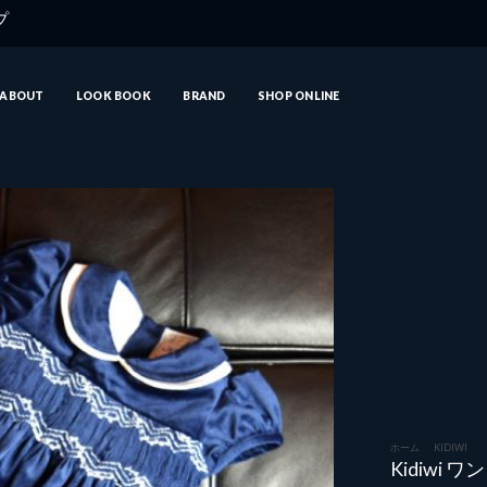
ップ
ABOUT
LOOK BOOK
BRAND
SHOP ONLINE
ホーム
/
KIDIWI
Kidiwi 