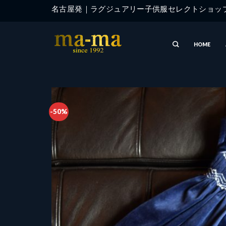
Skip
名古屋発｜ラグジュアリー子供服セレクトショ
to
content
HOME
-50%