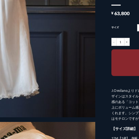
¥
63,800
サイズ
J.O. milano ドレス
J.O milan
ザインはスタイル
感のある「コット
上にボリューム感
くれます。シンプ
はモチロンですが
【サイズ詳細】
12M【1歳】_ 身幅