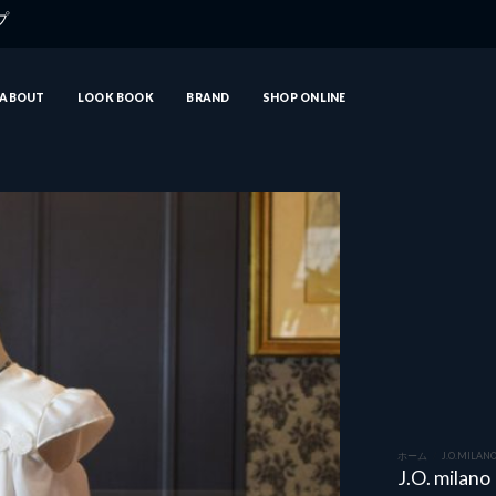
ップ
ABOUT
LOOK BOOK
BRAND
SHOP ONLINE
ホーム
/
J.O.MILAN
J.O. mila