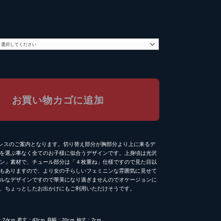
個
お買い物カゴに追加
oよりドレスのご案内となります。切り替え部分が胸部分より上に来るデ
を選ぶ事なく全てのお子様に似合うデザインです。上身頃は光沢
ン」素材で、チュール部分は「４枚重ね」仕様ですので見た目以
もありますので、より女の子らしいフェミニンな雰囲気に見せて
ルなデザインですので華美になり過ぎませんのでオケージョンに
、ちょっとしたお出かけにもご利用いただけそうです。
：26cm 着丈：43cm 肩幅：20cm 袖丈：7cm