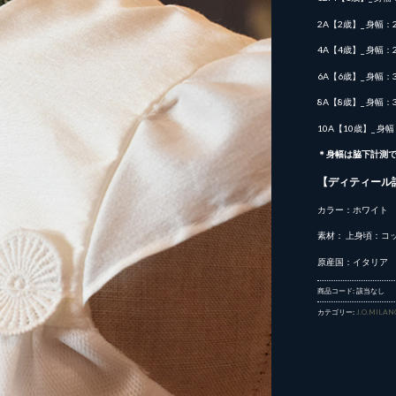
2A【2歳】_ 身幅：
4A【4歳】_ 身幅：
6A【6歳】_ 身幅：
8A【8歳】_ 身幅：
10A【10歳】_ 身
＊身幅は脇下計測
【ディティール
カラー：ホワイト
素材： 上身頃：コッ
原産国：イタリア
商品コード:
該当なし
カテゴリー:
J.O.MILAN