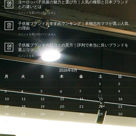
ヨーロッパ子供服の魅力と選び方｜人気の種類と日本ブランド
06
8月
との違いとは
ヨ
コメントを受け付けていません
ー
ロ
子供服ブランドおすすめランキング｜本物志向ママが選ぶ人気
05
ッ
8月
の理由
パ
子
子
コメントを受け付けていません
供
供
服
服
子供服ブランドの口コミの見方｜評判で本当に良いブランドを
04
の
ブ
8月
選ぶコツ
魅
ラ
力
ン
子
コメントを受け付けていません
と
ド
供
選
お
服
び
す
ブ
2026年8月
方
す
ラ
月
火
水
木
金
土
日
｜
め
ン
人
ラ
ド
1
2
気
ン
の
の
キ
口
3
4
5
6
7
8
9
種
ン
コ
類
グ
ミ
10
11
12
13
14
15
16
と
｜
の
日
17
18
19
20
21
22
23
本
見
本
物
方
24
25
26
27
28
29
30
ブ
志
｜
ラ
向
評
31
ン
マ
判
ド
マ
で
と
« 7月
が
本
の
選