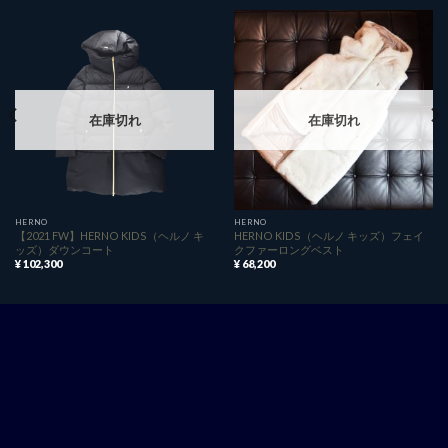
在庫切れ
在庫切れ
HERNO
HERNO
【2021 FW】HERNO KIDS（ヘルノ キ
HERNO KIDS（ヘルノ キッズ）フェイ
ッズ）ダウンコート
クファーロングベスト
¥
102,300
¥
68,200