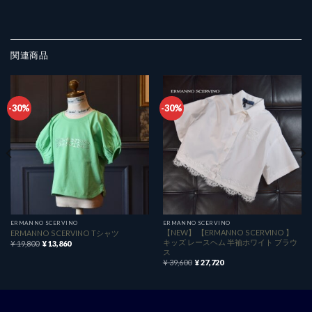
関連商品
-30%
-30%
ERMANNO SCERVINO
ERMANNO SCERVINO
【NEW】 【ERMANNO SCERVINO 】
ERMANNO SCERVINO Tシャツ
キッズ レースヘム 半袖ホワイト ブラウ
元
現
¥
19,800
¥
13,860
の
在
ス
価
の
元
現
¥
39,600
¥
27,720
格
価
の
在
は
格
価
の
¥ 19,800
は
格
価
で
¥ 13,860
は
格
し
で
¥ 39,600
は
た。
す。
で
¥ 27,720
し
で