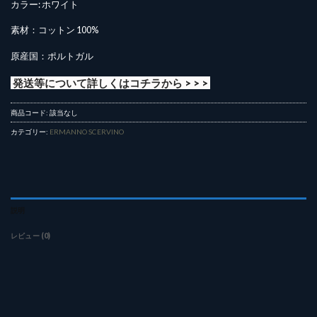
カラー: ホワイト
素材：コットン 100%
原産国：ポルトガル
発送等について詳しくはコチラから > > >
商品コード:
該当なし
カテゴリー:
ERMANNO SCERVINO
説明
レビュー (0)