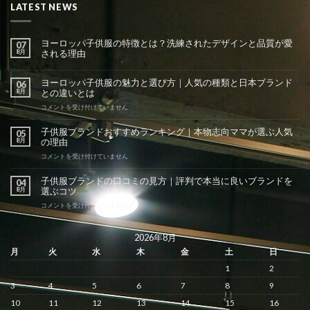
LATEST NEWS
ヨーロッパ子供服の特徴とは？洗練されたデザインと品質が愛
07
8月
される理由
ヨーロッパ子供服の魅力と選び方｜人気の種類と日本ブランド
06
8月
との違いとは
ヨ
コメントを受け付けていません
ー
ロ
子供服ブランドおすすめランキング｜本物志向ママが選ぶ人気
05
ッ
8月
の理由
パ
子
子
コメントを受け付けていません
供
供
服
服
子供服ブランドの口コミの見方｜評判で本当に良いブランドを
04
の
ブ
8月
選ぶコツ
魅
ラ
力
ン
子
コメントを受け付けていません
と
ド
供
選
お
服
び
す
ブ
2026年8月
方
す
ラ
月
火
水
木
金
土
日
｜
め
ン
人
ラ
ド
1
2
気
ン
の
の
キ
口
3
4
5
6
7
8
9
種
ン
コ
類
グ
ミ
10
11
12
13
14
15
16
と