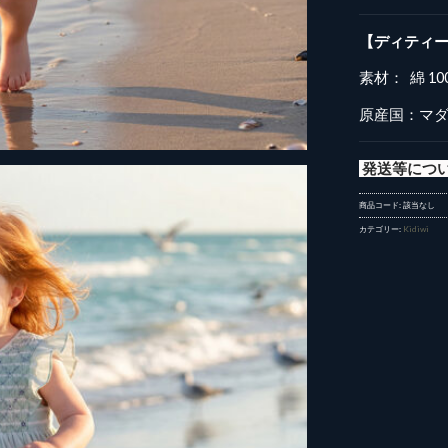
【ディティ
素材： 綿 10
原産国：マ
発送等につい
商品コード:
該当なし
カテゴリー:
Kidiwi