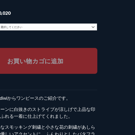
現
0,020
在
の
価
格
8,600
は
ワンピース個
¥ 20,020
で
。
す。
お買い物カゴに追加
idiwiからワンピースのご紹介です。
リーンに白抜きのストライプが涼しげで上品な印
あふれる一着に仕上げてくれました。
細なスモッキング刺繍と小さな花の刺繍があしら
で優しいアクセントに。ふんわりとしたバタフラ