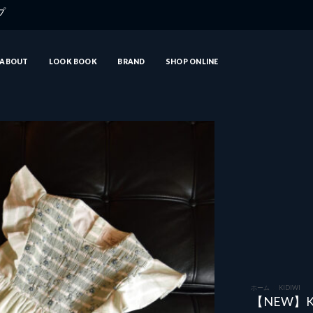
ップ
ABOUT
LOOK BOOK
BRAND
SHOP ONLINE
ホーム
/
KIDIWI
【NEW】K