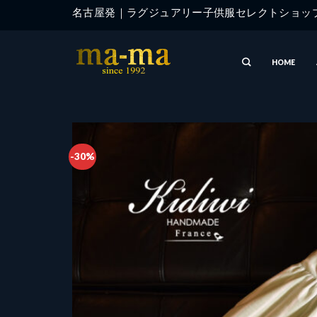
Skip
名古屋発｜ラグジュアリー子供服セレクトショ
to
content
HOME
-30%