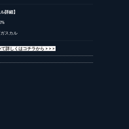
ール詳細】
0%
ダガスカル
て詳しくはコチラから > > >