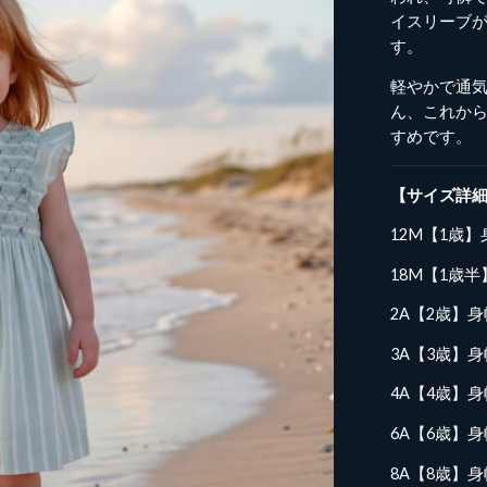
イスリーブ
す。
軽やかで通
ん、これか
すめです。
【サイズ詳
12M【1歳】身
18M【1歳半】
2A【2歳】身幅
3A【3歳】身幅
4A【4歳】身幅
6A【6歳】身幅
8A【8歳】身幅