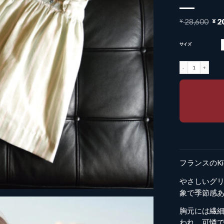
元
¥
28,600
¥
2
の
価
格
サイズ
は
¥ 2
【NEW】Kidiwi 
で
し
た
フランスのK
やさしいグ
象で季節感
胸元には繊
われ、可憐