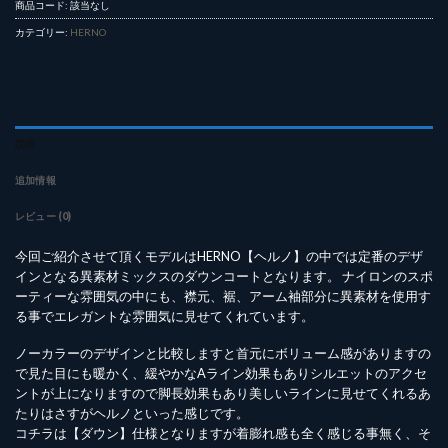
商品コード:
該当なし
カテゴリー:
HERNO
説明
追加情報
レビュー (0)
今回ご紹介させて頂くモデルはHERNO【ヘルノ】の中では定番のデザ
インとなる異素材ミックスのダウンコートとなります。 ナイロンのスポ
ーティーな雰囲気の中にも、襟元、裾、アーム袖部分に異素材を使用す
る事でエレガントな雰囲気に見せてくれています。
ノーカラーのデザインと比較しますと首元にボリューム感がありますの
で見た目にも暖かく、緩やかなAライン効果もありシルエットのアクセ
ントが上になりますので脚長効果もあり美しいラインに見せてくれるあ
たりはさすがヘルノといった感じです。
コチラは【ダウン】仕様となりますが着膨れ感も全く感じる事無く、そ