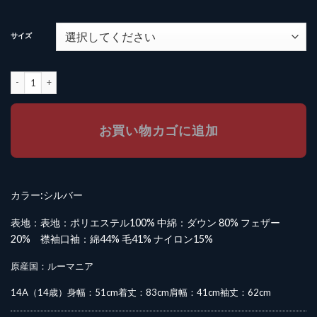
サイズ
【2021 FW】HERNO KIDS（ヘルノ キッズ）ダウンコート個
お買い物カゴに追加
カラー:シルバー
表地：表地：ポリエステル100% 中綿：ダウン 80% フェザー
20% 襟袖口袖：綿44% 毛41% ナイロン15%
原産国：ルーマニア
14A（14歳）身幅：
51cm着丈：
83cm肩幅：
41cm袖丈：
62cm