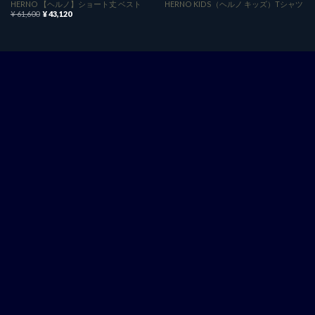
HERNO 【ヘルノ】ショート丈 ベスト
HERNO KIDS（ヘルノ キッズ）Tシャツ
元
現
¥
61,600
¥
43,120
の
在
価
の
格
価
は
格
¥ 61,600
は
で
¥ 43,120
し
で
た。
す。