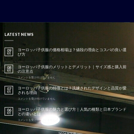
LATEST NEWS
ヨーロッパ子供服の価格相場は？値段の理由とコスパの良い選
09
8月
び方
ヨーロッパ子供服のメリットとデメリット｜サイズ感と購入前
08
8月
の注意点
ヨ
コメントを受け付けていません
ー
ロ
ヨーロッパ子供服の特徴とは？洗練されたデザインと品質が愛
07
ッ
8月
される理由
パ
子
ヨ
コメントを受け付けていません
供
ー
服
ロ
ヨーロッパ子供服の魅力と選び方｜人気の種類と日本ブランド
06
の
ッ
8月
との違いとは
メ
パ
リ
子
ヨ
コメントを受け付けていません
ッ
供
ー
ト
服
ロ
と
の
ッ
2026年8月