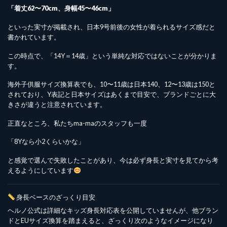
「着丈62〜70cm、身幅45〜46cm」
といった実寸が掲載され、日本9号前後の女性が着られるサイズ感だと
書かれています。
この時点で、「14Y＝14歳」という単純な対応ではないことが分かりま
す。
海外子供服サイズ換算表でも、10〜11歳は日本140、12〜13歳は150と
されており、Y表記と日本サイズはあくまで目安で、ブランドごとに大
きさが違うと注意されています。
正直なところ、私たちma-maのスタッフも一度
「8Yなら小2くらいかな」
と感覚で選んで失敗したことがあり、今は必ず身長と実寸を見てから考
えるようにしています
身長ベースのざっくり目安
ヘルノ公式は詳細なキッズ身長対応表を公開していませんが、他ブラン
ドとEUサイズ換算を踏まえると、ざっくり次のようなイメージになり