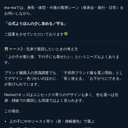
ma-maでは、身長・体型・今後の着用シーン（発表会・旅行・日常）を
お伺いしながら、
「公式よりほんの少し攻める／守る」
ご提案をさせていただいております
ケース2：兄弟で着回したいときの考え方
「上の子が着た後、下の子にも着せたい」というニーズもよくありま
す。
ブランド服購入の意識調査でも、「子供用ブランド服を選ぶ理由」とし
てデザイン・色づかいのほかに、「長く使える」「お下がりにできる」
が挙げられています。
Hernoのキッズはユニセックス寄りのデザインも多く、色を選べば兄
弟・姉妹での着回しも現場ではよく見られます。
この場合、
上の子にややジャスト寄り（肩・身幅優先）で選ぶ