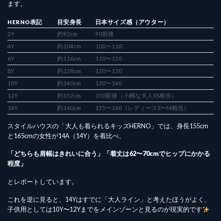
ます。
HERNO表記
目安身長
日本サイズ感（アウター）
2Y
約92cm
90前後
4Y
約104cm
100〜110
6Y
約116cm
110〜120
8Y
約128cm
120〜130
10Y
約140cm
130〜140
12Y
約152cm
150前後（小柄な大人XS相当）
14Y
約160cm
155〜160（レディースS〜M相当）
スタイルハウスの「大人も着られるキッズHERNO」では、身長155cm
と165cmの女性が14A（14Y）を着比べ、
「どちらも肩幅はきれいに合う」「着丈は62〜70cmでヒップにかかる
程度」
とレポートしています。
これを逆に見ると、14Yはすでに「大人ライン」と考えたほうがよく、
子供用としては10Y〜12Yまでをメインゾーンと見るのが現実的です