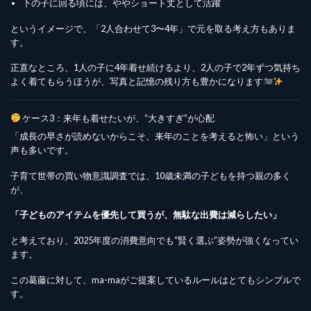
下の子に回る頃には、ややショート丈として活躍
というイメージで、「2人合わせて3〜4年」で元を取る考え方もありま
す。
正直なところ、1人の子に4年着せ続けるより、2人の子で2年ずつ気持ち
よく着てもらうほうが、写真と記憶の残り方も豊かになります
ケース3：来年も着せたいが、“大きすぎ”が心配
「成長の早さが読めないからこそ、来年のことを考えると怖い」という
声も多いです。
子育て世帯の買い物意識調査では、10歳未満の子どもを持つ親の多く
が、
「子どものアイテムを優先して買うが、無駄な出費は減らしたい」
と考えており、2025年度の消費意向でも“賢く選ぶ”姿勢が強くなってい
ます。
この葛藤に対して、ma-maがご提案しているルールはとてもシンプルで
す。