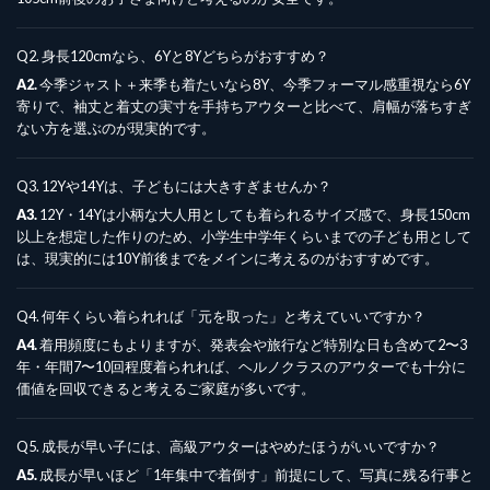
Q2. 身長120cmなら、6Yと8Yどちらがおすすめ？
A2.
今季ジャスト＋来季も着たいなら8Y、今季フォーマル感重視なら6Y
寄りで、袖丈と着丈の実寸を手持ちアウターと比べて、肩幅が落ちすぎ
ない方を選ぶのが現実的です。
Q3. 12Yや14Yは、子どもには大きすぎませんか？
A3.
12Y・14Yは小柄な大人用としても着られるサイズ感で、身長150cm
以上を想定した作りのため、小学生中学年くらいまでの子ども用として
は、現実的には10Y前後までをメインに考えるのがおすすめです。
Q4. 何年くらい着られれば「元を取った」と考えていいですか？
A4.
着用頻度にもよりますが、発表会や旅行など特別な日も含めて2〜3
年・年間7〜10回程度着られれば、ヘルノクラスのアウターでも十分に
価値を回収できると考えるご家庭が多いです。
Q5. 成長が早い子には、高級アウターはやめたほうがいいですか？
A5.
成長が早いほど「1年集中で着倒す」前提にして、写真に残る行事と