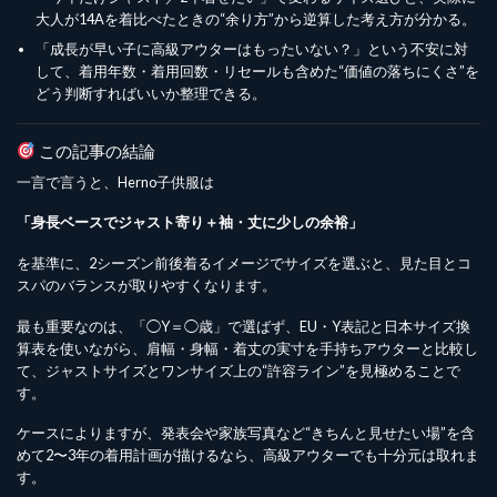
大人が14Aを着比べたときの“余り方”から逆算した考え方が分かる。
「成長が早い子に高級アウターはもったいない？」という不安に対
して、着用年数・着用回数・リセールも含めた“価値の落ちにくさ”を
どう判断すればいいか整理できる。
この記事の結論
一言で言うと、Herno子供服は
「身長ベースでジャスト寄り＋袖・丈に少しの余裕」
を基準に、2シーズン前後着るイメージでサイズを選ぶと、見た目とコ
スパのバランスが取りやすくなります。
最も重要なのは、「◯Y＝◯歳」で選ばず、EU・Y表記と日本サイズ換
算表を使いながら、肩幅・身幅・着丈の実寸を手持ちアウターと比較し
て、ジャストサイズとワンサイズ上の“許容ライン”を見極めることで
す。
ケースによりますが、発表会や家族写真など“きちんと見せたい場”を含
めて2〜3年の着用計画が描けるなら、高級アウターでも十分元は取れま
す。