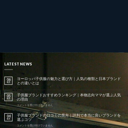
LATEST NEWS
ヨーロッパ子供服の魅力と選び方｜人気の種類と日本ブランド
06
8月
との違いとは
子供服ブランドおすすめランキング｜本物志向ママが選ぶ人気
05
8月
の理由
子
コメントを受け付けていません
供
服
子供服ブランドの口コミの見方｜評判で本当に良いブランドを
04
ブ
8月
選ぶコツ
ラ
ン
子
コメントを受け付けていません