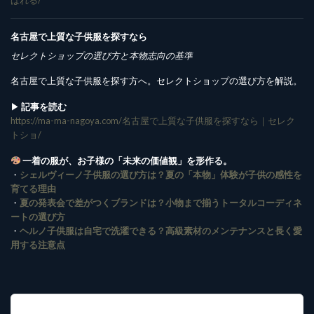
名古屋で上質な子供服を探すなら
セレクトショップの選び方と本物志向の基準
名古屋で上質な子供服を探す方へ。セレクトショップの選び方を解説。
▶︎
記事を読む
https://ma-ma-nagoya.com/名古屋で上質な子供服を探すなら｜セレク
トショ/
一着の服が、お子様の「未来の価値観」を形作る。
・
シェルヴィーノ子供服の選び方は？夏の「本物」体験が子供の感性を
育てる理由
・
夏の発表会で差がつくブランドは？小物まで揃うトータルコーディネ
ートの選び方
・
ヘルノ子供服は自宅で洗濯できる？高級素材のメンテナンスと長く愛
用する注意点