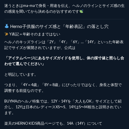
迷うときはma-maで身長・用途を伝え、ヘルノのラインとサイズ感の生
の感覚を聞いてから決めるのがおすすめです
Herno子供服のサイズ感と「年齢表記」の落とし穴
Y表記＝年齢そのままではない
ヘルノのキッズラインは「2Y」「4Y」「6Y」…「14Y」といった年齢表
記でサイズが展開されていますが、公式は
「アイテムページにあるサイズガイドを使用し、体の採寸値と照らし合
わせて選んでください」
と明記しています。
つまり、「4Y＝4歳」「8Y＝8歳」にぴったりではなく、身長と体型で
調整する前提なのです。
BUYMAのヘルノ特集では、12Y・14Yを「大人もOK」サイズとして紹
介し、12Yは日本のレディースXS〜S、14YはS〜M相当と説明されてい
ます。
楽天のHERNO KIDS商品ページでも、14A（14Y）について