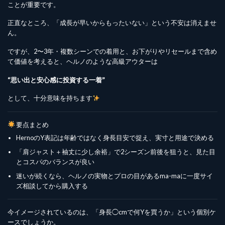
ことが重要です。
正直なところ、「成長が早いからもったいない」という不安は消えませ
ん。
ですが、2〜3年・複数シーンでの着用と、お下がりやリセールまで含め
て価値を考えると、ヘルノのような高級アウターは
“思い出と安心感に投資する一着”
として、十分意味を持ちます
要点まとめ
HernoのY表記は年齢ではなく身長目安で捉え、実寸と用途で決める
「肩ジャスト＋袖丈に少し余裕」で2シーズン前後を狙うと、見た目
とコスパのバランスが良い
迷いが続くなら、ヘルノの実物とプロの目があるma-maに一度サイ
ズ相談してから購入する
今イメージされているのは、「身長◯cmで何Yを買うか」という個別ケ
ースでしょうか。