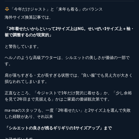
「今年だけジャスト」と「来年も着る」のバランス
海外サイズ換算記事では、
「2年着せたいからといって2サイズ上はNG。せいぜい1サイズ上＋袖・
裾で調整するのが現実的」
と警告しています。
ヘルノのような高級アウターは、シルエットの美しさが価値の一部で
す。
肩が落ちすぎる・丈が長すぎる状態では、“良い服”でも見え方が大きく
損なわれてしまいます。
正直なところ、「今ジャストで1年だけ贅沢に着せる」か、「少し余裕
を見て2年目まで見据える」かはご家庭の価値観次第です。
ma-maのスタッフも、一度「2年着せたい」と2サイズ上を選んで失敗
した経験があり、それ以来
「シルエットの良さが残るギリギリの1サイズアップ」まで