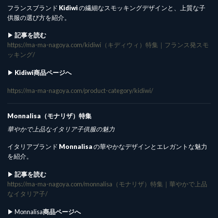
フランスブランド
Kidiwi
の繊細なスモッキングデザインと、上質な子
供服の選び方を紹介。
▶︎
記事を読む
https://ma-ma-nagoya.com/kidiwi（キディウィ）特集｜フランス発スモ
ッキング/
▶︎
Kidiwi商品ページへ
https://ma-ma-nagoya.com/product-category/kidiwi/
Monnalisa（モナリザ）特集
華やかで上品なイタリア子供服の魅力
イタリアブランド
Monnalisa
の華やかなデザインとエレガントな魅力
を紹介。
▶︎
記事を読む
https://ma-ma-nagoya.com/monnalisa（モナリザ）特集｜華やかで上品
なイタリア子/
▶︎ Monnalisa
商品ページへ