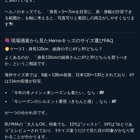
と決めています。
ヘルノのキッズでも、「身長＋5〜7cmを目安に、肩・身幅が許容でき
る範囲か」を軸に考えると、写真写りと着回しの両立がしやすくなりま
す
現場感覚から見たHernoキッズのサイズ選びFAQ
ケース1：身長120cm、細身の子に6Yと8Yどちら？
よくあるのが、「身長120cmの細身さんに6Yと8Yどちらを買うべき
か」というご相談です。
海外サイズ表では、8歳＝128cm前後、日本120〜130とされており、6Y
は116cm前後が目安。
「今年の冬メイン＋来シーズンも着たい」なら：
8Y
「今シーズンのシルエット重視（きちんと感）」なら：
6Y
が一つの分かれ目です。
BUYMAの「大人もOK」特集でも、12Yは“ジャスト”、14Yは“ゆとりあ
り”とレビューされており、1サイズ違うだけで見た目の印象がかなり変
わることが分かります。