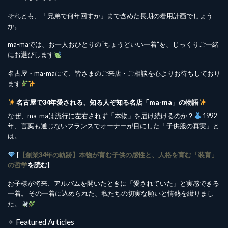
それとも、「兄弟で何年回すか」まで含めた長期の着用計画でしょう
か。
ma-maでは、お一人おひとりの“ちょうどいい一着”を、じっくりご一緒
にお選びします
名古屋・ma-maにて、皆さまのご来店・ご相談を心よりお待ちしており
ます
名古屋で34年愛される、知る人ぞ知る名店「ma-ma」の物語
なぜ、ma-maは流行に左右されず「本物」を届け続けるのか？
1992
年、言葉も通じないフランスでオーナーが目にした「子供服の真実」と
は。
[
【創業34年の軌跡】本物が育む子供の感性と、人格を育む「装育」
の哲学
を読む]
お子様が将来、アルバムを開いたときに「愛されていた」と実感できる
一着。 その一着に込められた、私たちの切実な願いと情熱を綴りまし
た。
✧ Featured Articles