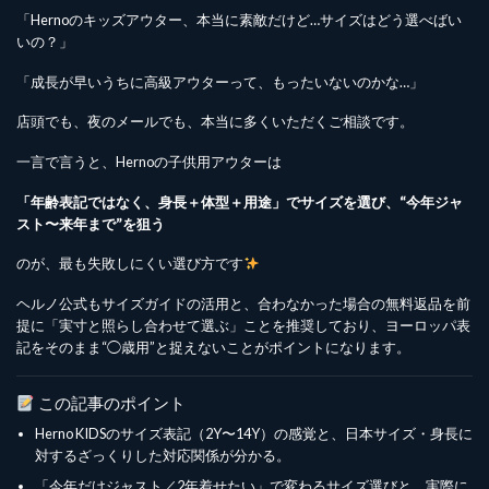
「Hernoのキッズアウター、本当に素敵だけど…サイズはどう選べばい
いの？」
「成長が早いうちに高級アウターって、もったいないのかな…」
店頭でも、夜のメールでも、本当に多くいただくご相談です。
一言で言うと、Hernoの子供用アウターは
「年齢表記ではなく、身長＋体型＋用途」でサイズを選び、“今年ジャ
スト〜来年まで”を狙う
のが、最も失敗しにくい選び方です
ヘルノ公式もサイズガイドの活用と、合わなかった場合の無料返品を前
提に「実寸と照らし合わせて選ぶ」ことを推奨しており、ヨーロッパ表
記をそのまま“◯歳用”と捉えないことがポイントになります。
この記事のポイント
Herno KIDSのサイズ表記（2Y〜14Y）の感覚と、日本サイズ・身長に
対するざっくりした対応関係が分かる。
「今年だけジャスト／2年着せたい」で変わるサイズ選びと、実際に