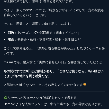
が上位に来ており、価格は3番目とされています。
つまり、多くのママ・パパは、“特別なデザイン”に対して一定の投資を
許容しているということです。
そこに「回数」と「場面」の軸を足してみます。
回数
：1シーズンで7〜10回着る（週末＋イベント）
場面
：発表会・旅行・家族写真・帰省・誕生日など
こうして振り返ると、「意外と着る機会があった」と気づくケースも多
いです。
ma-maでも、購入前に「実際に着せたい日」を書き出していただくと、
冬の間にすでに8日ほど候補があり、「これだけ使うなら、高い服とい
うより“冬の顔”を買う感覚だな」
と気持ちが軽くなった、というお声をよくいただきます
リセールバリューという“出口”をセットで考える
Hernoのような人気ブランドは、中古市場でも一定の需要があります。