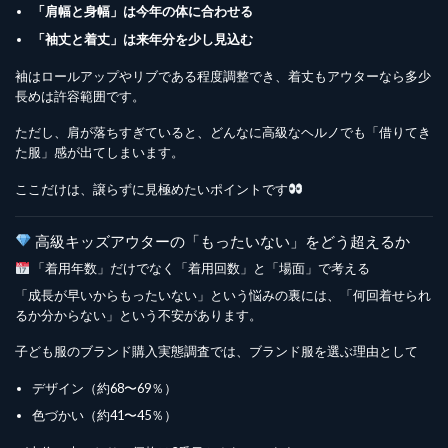
「肩幅と身幅」は今年の体に合わせる
「袖丈と着丈」は来年分を少し見込む
袖はロールアップやリブである程度調整でき、着丈もアウターなら多少
長めは許容範囲です。
ただし、肩が落ちすぎていると、どんなに高級なヘルノでも「借りてき
た服」感が出てしまいます。
ここだけは、譲らずに見極めたいポイントです
高級キッズアウターの「もったいない」をどう超えるか
「着用年数」だけでなく「着用回数」と「場面」で考える
「成長が早いからもったいない」という悩みの裏には、「何回着せられ
るか分からない」という不安があります。
子ども服のブランド購入実態調査では、ブランド服を選ぶ理由として
デザイン（約68〜69％）
色づかい（約41〜45％）