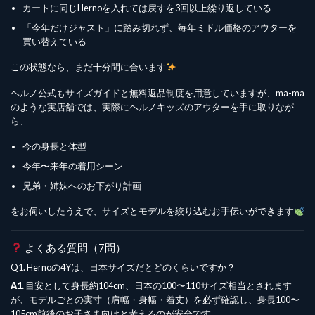
カートに同じHernoを入れては戻すを3回以上繰り返している
「今年だけジャスト」に踏み切れず、毎年ミドル価格のアウターを
買い替えている
この状態なら、まだ十分間に合います
ヘルノ公式もサイズガイドと無料返品制度を用意していますが、ma-ma
のような実店舗では、実際にヘルノキッズのアウターを手に取りなが
ら、
今の身長と体型
今年〜来年の着用シーン
兄弟・姉妹へのお下がり計画
をお伺いしたうえで、サイズとモデルを絞り込むお手伝いができます
よくある質問（7問）
Q1. Hernoの4Yは、日本サイズだとどのくらいですか？
A1.
目安として身長約104cm、日本の100〜110サイズ相当とされます
が、モデルごとの実寸（肩幅・身幅・着丈）を必ず確認し、身長100〜
105cm前後のお子さま向けと考えるのが安全です。