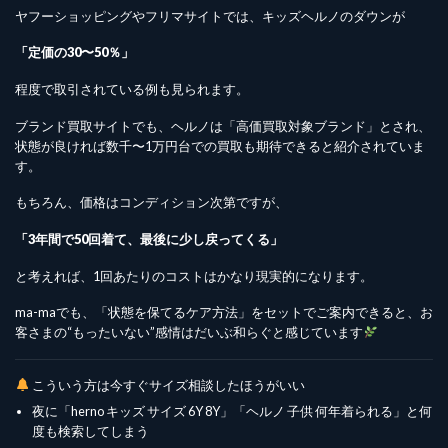
ヤフーショッピングやフリマサイトでは、キッズヘルノのダウンが
「定価の30〜50％」
程度で取引されている例も見られます。
ブランド買取サイトでも、ヘルノは「高価買取対象ブランド」とされ、
状態が良ければ数千〜1万円台での買取も期待できると紹介されていま
す。
もちろん、価格はコンディション次第ですが、
「3年間で50回着て、最後に少し戻ってくる」
と考えれば、1回あたりのコストはかなり現実的になります。
ma-maでも、「状態を保てるケア方法」をセットでご案内できると、お
客さまの“もったいない”感情はだいぶ和らぐと感じています
こういう方は今すぐサイズ相談したほうがいい
夜に「herno キッズ サイズ 6Y 8Y」「ヘルノ 子供 何年着られる」と何
度も検索してしまう