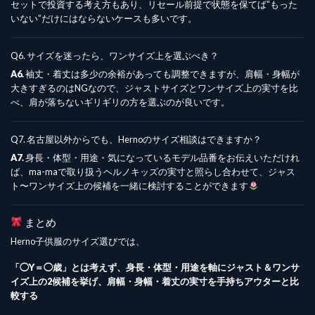
セットで投資する考え方もあり、リセール前提で状態を保てば“もった
いない”だけにはならないケースも多いです。
Q6. サイズを迷ったら、ワンサイズ上を選ぶべき？
A6.
袖丈・着丈は多少の余裕があっても調整できますが、肩幅・身幅が
大きすぎるのはNGなので、ジャストサイズとワンサイズ上の実寸を比
べ、肩が落ちないギリギリの方を選ぶのが良いです。
Q7. 名古屋以外からでも、Hernoのサイズ相談はできますか？
A7.
身長・体型・用途・気になっているモデル品番をお伝えいただけれ
ば、ma-maで取り扱うヘルノキッズの実寸と照らし合わせて、ジャス
ト〜ワンサイズ上の候補を一緒に検討することができます
まとめ
Herno子供服のサイズ選びでは、
「◯Y＝◯歳」とは考えず、身長・体型・用途を軸にジャスト＆ワンサ
イズ上の2候補を挙げ、肩幅・身幅・着丈の実寸を手持ちアウターと比
較する