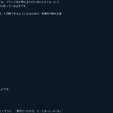
ては、ブランド名が増えるたびに分からなくなったり。
声が回っているはずです。
得」と判断できるようになるための、見極めの軸をお渡
んどです。
にくそうに、「贅沢だったかな、と」とおっしゃいまし