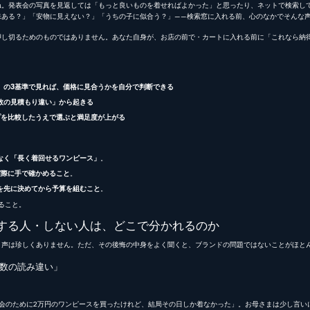
ね。発表会の写真を見返しては「もっと良いものを着せればよかった」と思ったり、ネットで検索し
味ある？」「安物に見えない？」「うちの子に似合う？」——検索窓に入れる前、心のなかでそんな
押し切るためのものではありません。あなた自身が、お店の前で・カートに入れる前に「これなら納
」の3基準で見れば、価格に見合うかを自分で判断できる
数の見積もり違い」から起きる
プを比較したうえで選ぶと満足度が上がる
なく「長く着回せるワンピース」
。
実際に手で確かめること
。
を先に決めてから予算を組むこと
。
ること。
する人・しない人は、どこで分かれるのか
う声は珍しくありません。ただ、その後悔の中身をよく聞くと、ブランドの問題ではないことがほと
数の読み違い」
会のために2万円のワンピースを買ったけれど、結局その日しか着なかった」。お母さまは少し言い