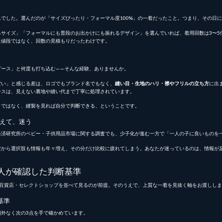
でした。選んだのが「サイズぴったり・フォーマル度100%」の一着だったこと。つまり、その日
サイズ」「フォーマルにも普段のお出かけにも振れるデザイン」を選んでいれば、着用回数は3〜5倍に
は値段ではなく、回数の見積もりだったわけです。
ピース」と何度も打ち込む——そんな経験、ありませんか。
ぽい」と感じる差は、ロゴでもブランド名でもなく、
縫い目・生地のハリ・襟やフリルの立ち方
に出
ースは、見えない裏地や縫い代まで丁寧に処理されています。
クではなく、縫製を見れば自分で判断できる、ということです。
えて、迷う
経済研究所のベビー・子供用品市場に関する調査でも、少子化が進む一方で「一人の子に良いものを
だから選択肢も情報も年々増え、その分だけ比較に疲れてしまう。あなたが迷っているのは、情報が
人が確認した判断基準
・百貨店・セレクトショップを並べて見るのが前提。そのうえで、上質な一着を見抜く軸をお渡ししま
基準
外なく次の3点を手で確かめています。