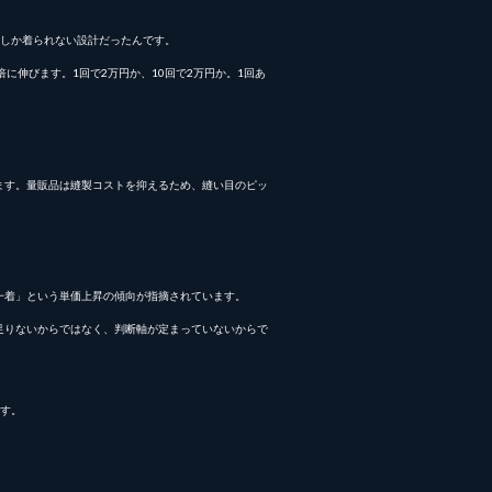
にしか着られない設計だったんです。
伸びます。1回で2万円か、10回で2万円か。1回あ
ます。量販品は縫製コストを抑えるため、縫い目のピッ
一着」という単価上昇の傾向が指摘されています。
足りないからではなく、判断軸が定まっていないからで
す。