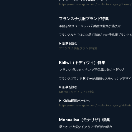
https://ma-ma-nagoya.com/product-category/formal/
フランス子供服ブランド特集
本物志向のヨーロッパ子供服の魅力と選び方
フランスならではの上品で洗練された子供服ブランド
▶︎
記事を読む
フランス子供服ブランド特集
Kidiwi（キディウィ）特集
フランス発スモッキング子供服の魅力と選び方
フランスブランド
Kidiwi
の繊細なスモッキングデザイ
▶︎
記事を読む
Kidiwi（キディウィ）特集
▶︎
Kidiwi商品ページへ
https://ma-ma-nagoya.com/product-category/kidiwi/
Monnalisa（モナリザ）特集
華やかで上品なイタリア子供服の魅力