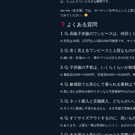
は、たぶんそういう小さな瞬間です。
ma-ma（名古屋）では、ヨーロッパを中心とした上
てみてください。
よくある質問
1. Q. 高級子供服のワンピースは、何回
A. 目安は10回。2万円なら1回2,000円換算です
2. Q. 安く見えるワンピースと上質なも
A. 縫い目・生地のハリ・襟やフリルの立ち方の3点
3. Q. 子供服の予算は、いくらくらいが相
A. 量販品2,000〜5,000円、百貨店8,000〜15,00
4. Q. 敏感肌でも安心して着られる素材は
A. 肌に当たる部分が綿やリネンなど天然素材中心のも
5. Q. ネット購入と店舗購入、どちらがい
A. サイズと素感に不安があるなら、まず店舗で現物
6. Q. すぐサイズアウトするのに、高い
A. あります。上質な一着は型崩れしにくく、おさが
7. Q. 名古屋で上質なワンピースを実際