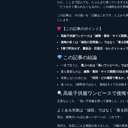
ただ、ここまで読んでも、たぶんまだ迷っていますよ
「どうせすぐ着られなくなるのに、この値段を出す意
この記事は、その迷いを「正解はこれです」と上から
しします。
【この記事のポイント】
高級子供服ワンピースは「縫製・素材・サイズ展開
後悔の多くは「値段の見間違い」ではなく「着る回
1着で即決せず、量販品・百貨店・セレクトショッ
この記事の結論
一言で言うと、
選ぶべきは「高いワンピース」では
最も重要なのは、
縫製・素材・サイズ展開の3点を
失敗しないためには、
「何回・どの場面で着るか」
迷ったら、1着即決ではなく、最低2タイプを比較す
高級子供服ワンピースで後悔
正直なところ、「高い子供服を買って後悔した」とい
よくある失敗は「値段」ではなく「着る回
実は、後悔のいちばん多いパターンが、これです。
先日も、当店にこんな相談がありました。「3歳の発表