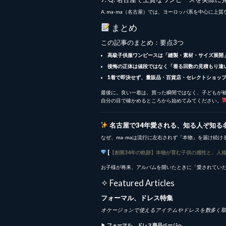
A. ma-ma（名古屋）では、ヨーロッパ系を中心に
まとめ
この記事のまとめ：要点3つ
高級子供服ワンピースは「縫製・素材・サイズ展開
後悔の正体は値段ではなく「着る回数の見積もり違
1着で即決せず、量販品・百貨店・セレクトショッ
最後に。良い一着は、買った瞬間ではなく、子どもが
自分の目で確かめるところから始めてみてください。
名古屋で34年愛される、知る人ぞ知る名
なぜ、ma-maは流行に左右されず「本物」を届け続け
[
【創業34年の軌跡】本物が育む子供の感性と、人
お子様が将来、アルバムを開いたときに「愛されてい
✧ Featured Articles
フォーマル、ドレス特集
オケージョンで使えるアイテムやドレスを数多く取
▶︎
フォーマル、ドレス商品ページへ