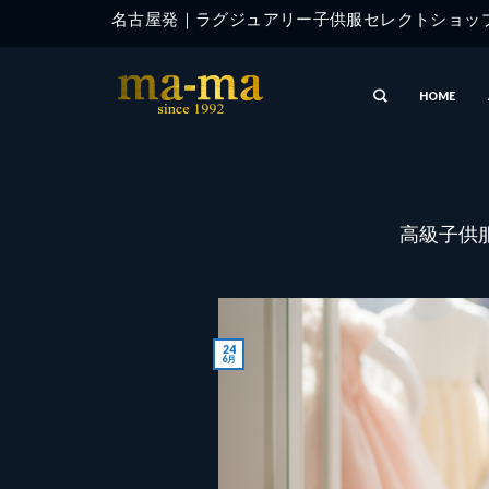
Skip
名古屋発｜ラグジュアリー子供服セレクトショ
to
content
HOME
高級子供
24
6月