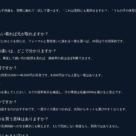
質な子供服を、実際に触れて・試して選べます。「これは普段にも着回せますか？」「うちの子の体型
くらい着れば元が取れますか？
。サイズにゆとりを持たせ、フォーマルと普段使いに振れる一着を選べば、10回は十分現実的です。
のの違いは、どこで分かりますか？
です。裏返して縫い代の処理を見れば、価格帯の差はほぼ判断できます。
場ですか？
0円、欧州系15,000〜40,000円が目安です。8,000円台でも上質な一着はあります。
？
のを選んでください。タグの混率表示を確認し、汗の季節は化繊100%を避けると安心です。
いですか？
を確認するのがおすすめです。一度サイズ感をつかめば、次回からネットも選びやすくなります。
ものを買う意味はありますか？
りや兄弟姉妹への引き継ぎにも耐えます。1人で完結しない前提なら、割高ではありません。
に見られるお店は？