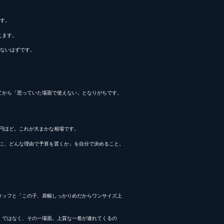
す。
えます。
ないはずです。
てから「思っていた場面で使えない」となりがちです。
000円ほど。これが大まかな相場です。
どこに、どんな理由で予算を置くか」を自分で決めること。
タッフと「この子、肩幅しっかりめだからワンサイズ上
、ではなく、その一場面。上質な一着が連れてくるの