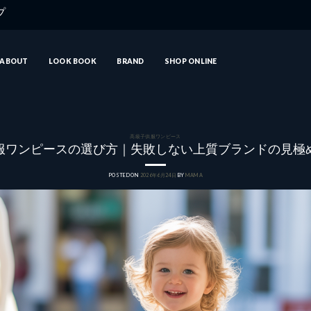
ップ
ABOUT
LOOK BOOK
BRAND
SHOP ONLINE
高級子供服ワンピース
服ワンピースの選び方｜失敗しない上質ブランドの見極
POSTED ON
2026年6月24日
BY
MAMA