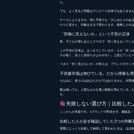
た。
でも、よく見ると問題はワンピース自体ではありません
ケースによりますが、同じ予算でも「少しゆとりのある
たりに直すと、印象はまるで変わります。後悔したの
「安物に見えないか」という不安の正体
夜、子どもが寝たあとにスマホで「安く見えないワン
この不安の正体は、はっきりしています。人が「安っ
チが粗く、洗うと首回りがよれやすい。上質なワンピ
つまり「安く見えないか」の答えは、ブランドのラン
子供服市場は伸びている。だから情報も増
ちなみに、迷うのはあなただけではありません。矢野
数は減っても、上質なものを選ぶ家庭が増えている。
す。
失敗しない選び方｜比較した
ここからが本題です。1ブランドで即決せず、量販品
比較した人が必ず確認していた3つの判断
実際にじっくり比較して納得して買われた方は、ほぼ例