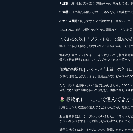
1.
縫製
：縫い目が真っ直ぐで細かいか。裏返して縫い
2.
素材
：肌に当たる部分が綿・リネンなど天然素材中心
3.
サイズ展開
：同じデザインで複数サイズが続いて出
この3つは、自社で買うかどうかに関係なく、どのお
よくある失敗｜「ブランド名」で選んで起
実は、いちばん損をしやすいのが「有名だから」だけ
海外の人気ブランドでも、ラインによっては普段着寄
最初は半信半疑でいい。むしろブランド名は一度カッ
価格の相場観｜いくらが「上質」の入り口
予算の目安もお伝えします。量販品のワンピースが2,000〜
ただ、高ければ良いという話ではありません。8,000
値札に驚く前に基準を持っておけば、価格に振り回さ
最終的に「ここで選んでよか
比較したうえで当店を選んでくださった方が、最後に
あるお母さまは、こうおっしゃいました。「ネットだ
が長く着られますよ」と相談しながら決められたこと
派手な感想ではありません。ただ、後日いただいた一