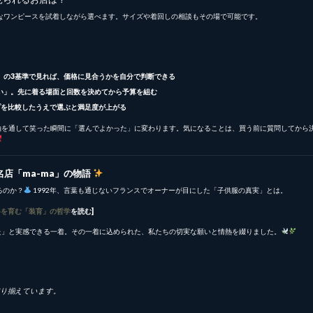
上質なワンピースを試着しながら選べます。サイズや着回しの相談もその場で可能です。
」の3基準で見れば、価格に見合うかを自分で判断できる
い」。先に着る場面と回数を決めてから予算を組む
プを比較したうえで選ぶと満足度が上がる
袖を通して笑った瞬間に「選んでよかった」に変わります。気になることは、買う前に質問してから
店「ma-ma」の物語
るのか？
1992年、言葉も通じないフランスでオーナーが目にした「子供服の真実」とは。
格を育む「装育」の哲学
を読む]
た」と実感できる一着。その一着に込められた、私たちの切実な願いと情熱を綴りました。
り揃えています。