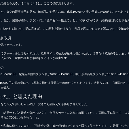
代の処理を見る。ほつれにくさは、ここでほぼ決まります。
か。タグの混率表示を見る。敏感肌のお子さんは、化繊100%だと汗の季節にかゆがることがありま
ているか。展開が細かいブランドは「翌年もう一段上で」という買い方ができ、結果的に長く付き合
店でも使える軸です。逆に言えば、この基準を満たすなら、当店で選んでもよそで選んでも、後悔は少
きる損
で選ぶケースです。
りでフォーマルには軽すぎたり、欧州サイズで袖丈が極端に長かったり。名前だけで決めると、届い
コに入れて、現物の縫製と素材を見るほうが確実です。
か
5,000円、百貨店の国内ブランドが8,000〜15,000円、欧州系の高級ブランドが15,000〜40,
〜15,000円の価格帯にも、3基準を満たす優秀な一着はたくさんあります。大切なのは、「相場の
れません。
った」と思えた理由
口をそろえておっしゃるのは、安さでも品揃えでもありませんでした。
と、結局サイズと素感が分からなくて、何度もカートに入れては消してた」。実際に手に取って、ス
。それが安心につながった、と。
文が印象に残っています。「発表会の朝、娘が鏡の前でくるっと回って笑ったんです」。最高でした