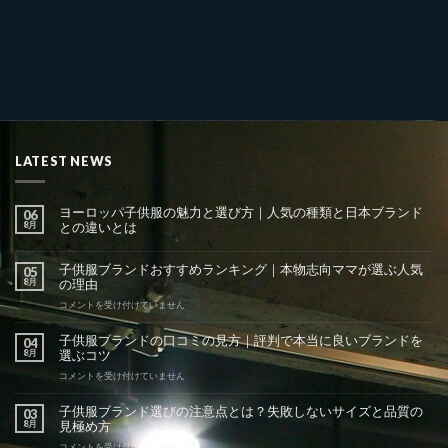
LATEST NEWS
ヨーロッパ子供服の魅力と選び方｜人気の種類と日本ブランド
06
8月
との違いとは
子供服ブランドおすすめランキング｜本物志向ママが選ぶ人気
05
8月
の理由
子
コメントを受け付けていません
供
服
子供服ブランドの口コミの見方｜評判で本当に良いブランドを
04
ブ
8月
選ぶコツ
ラ
ン
子
コメントを受け付けていません
ド
供
お
服
子供服ブランド選びの注意点とは？失敗しないサイズと品質の
03
す
ブ
8月
見極め方
す
ラ
め
ン
子
コメントを受け付けていません