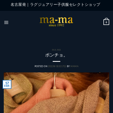
Skip
名古屋発｜ラグジュアリー子供服セレクトショップ
to
content
0
MA-MA
ポンチョ。
POSTED ON
2022年10月17日
BY
MAMA
17
10月