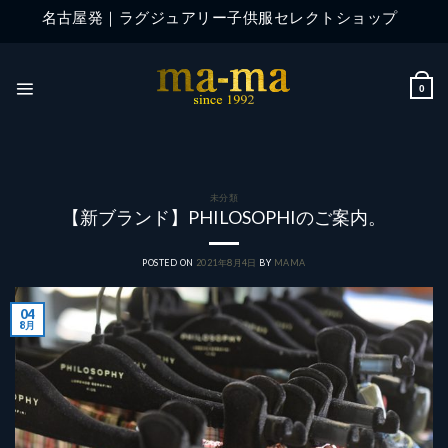
Skip
名古屋発｜ラグジュアリー子供服セレクトショップ
to
content
0
未分類
【新ブランド】PHILOSOPHIのご案内。
POSTED ON
2021年8月4日
BY
MAMA
04
8月