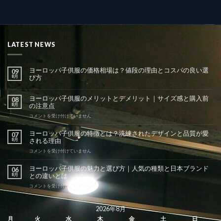
LATEST NEWS
ヨーロッパ子供服の価格相場は？値段の理由とコスパの良い選
09
8月
び方
ヨーロッパ子供服のメリットとデメリット｜サイズ感と購入前
08
8月
の注意点
ヨ
コメントを受け付けていません
ー
ロ
ヨーロッパ子供服の特徴とは？洗練されたデザインと品質が愛
07
ッ
8月
される理由
パ
子
ヨ
コメントを受け付けていません
供
ー
服
ロ
ヨーロッパ子供服の魅力と選び方｜人気の種類と日本ブランド
06
の
ッ
8月
との違いとは
メ
パ
リ
子
ヨ
コメントを受け付けていません
ッ
供
ー
ト
服
ロ
と
の
ッ
2026年8月
デ
特
パ
月
火
水
木
金
土
日
メ
徴
子