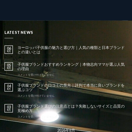
LATEST NEWS
ヨーロッパ子供服の魅力と選び方｜人気の種類と日本ブランド
06
8月
との違いとは
子供服ブランドおすすめランキング｜本物志向ママが選ぶ人気
05
8月
の理由
子
コメントを受け付けていません
供
服
子供服ブランドの口コミの見方｜評判で本当に良いブランドを
04
ブ
8月
選ぶコツ
ラ
ン
子
コメントを受け付けていません
ド
供
お
服
子供服ブランド選びの注意点とは？失敗しないサイズと品質の
03
す
ブ
8月
見極め方
す
ラ
め
ン
子
コメントを受け付けていません
ラ
ド
供
ン
の
服
キ
口
ブ
2026年8月