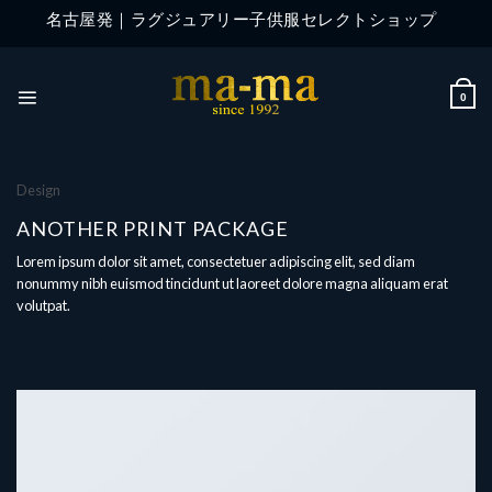
Skip
名古屋発｜ラグジュアリー子供服セレクトショップ
to
content
0
Design
ANOTHER PRINT PACKAGE
Lorem ipsum dolor sit amet, consectetuer adipiscing elit, sed diam
nonummy nibh euismod tincidunt ut laoreet dolore magna aliquam erat
volutpat.