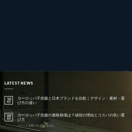
LATEST NEWS
ヨーロッパ子供服と日本ブランドを比較｜デザイン・素材・選
10
8月
び方の違い
ヨーロッパ子供服の価格相場は？値段の理由とコスパの良い選
09
8月
び方
ヨ
コメントを受け付けていません
ー