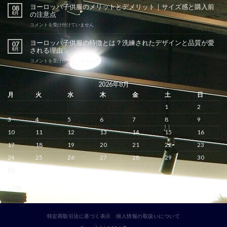
ロ
ヨーロッパ子供服のメリットとデメリット｜サイズ感と購入前
08
ッ
8月
の注意点
パ
子
ヨ
コメントを受け付けていません
供
ー
服
ロ
ヨーロッパ子供服の特徴とは？洗練されたデザインと品質が愛
07
の
ッ
8月
される理由
価
パ
格
子
ヨ
コメントを受け付けていません
相
供
ー
場
服
ロ
は？
の
ッ
2026年8月
値
メ
パ
月
火
水
木
金
土
日
段
リ
子
の
ッ
供
1
2
理
ト
服
由
と
の
3
4
5
6
7
8
9
と
デ
特
コ
メ
徴
10
11
12
13
14
15
16
ス
リ
と
パ
17
18
19
20
21
22
23
ッ
は？
の
ト
洗
24
25
26
27
28
29
30
良
｜
練
い
サ
さ
31
選
イ
れ
び
ズ
た
方
« 7月
感
デ
は
と
ザ
購
イ
入
ン
前
特定商取引法に基づく表示
個人情報の取扱いについて
と
の
品