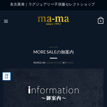
Skip
名古屋発｜ラグジュアリー子供服セレクトショップ
to
content
0
MA-MA
MORE SALEの御案内
POSTED ON
2022年1月19日
BY
MAMA
19
1月