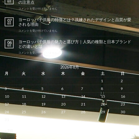
8月
の注意点
ヨ
コメントを受け付けていません
ー
ロ
ヨーロッパ子供服の特徴とは？洗練されたデザインと品質が愛
07
ッ
8月
される理由
パ
子
ヨ
コメントを受け付けていません
供
ー
服
ロ
ヨーロッパ子供服の魅力と選び方｜人気の種類と日本ブランド
06
の
ッ
8月
との違いとは
メ
パ
リ
子
ヨ
コメントを受け付けていません
ッ
供
ー
ト
服
ロ
と
の
ッ
2026年8月
デ
特
パ
月
火
水
木
金
土
日
メ
徴
子
リ
と
供
1
2
ッ
は？
服
ト
洗
の
3
4
5
6
7
8
9
｜
練
魅
サ
さ
力
10
11
12
13
14
15
16
イ
れ
と
ズ
17
18
19
20
21
22
23
た
選
感
デ
び
24
25
26
27
28
29
30
と
ザ
方
購
イ
｜
31
入
ン
人
前
と
気
の
« 7月
品
の
注
質
種
意
が