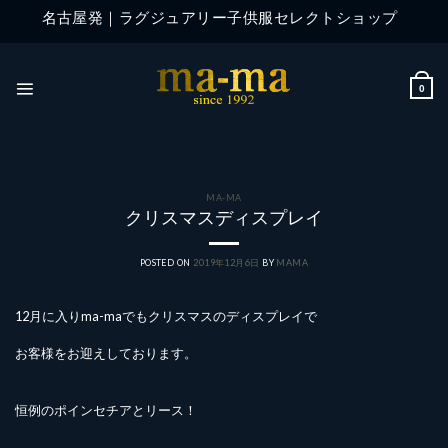
Skip
名古屋発｜ラグジュアリー子供服セレクトショップ
to
content
0
MA-MA
クリスマスディスプレイ
POSTED ON
2019年12月6日
BY
MAMA
12月に入りma-maでもクリスマスのディスプレイで
お客様をお迎えしております。
恒例のポインセチアとリース！