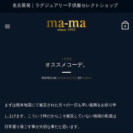
Skip
名古屋発｜ラグジュアリー子供服セレクトショップ
to
content
0
入荷速報
オススメコーデ。
POSTED ON
2016年4月15日
BY
MAMA
まずは熊本地震にて被災された方々の一日も早い復興をお祈り申
し上げます。こういう時だからこそ被災していない地域の私達は
日常通り過ごす事が大切な事だと思います。