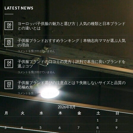
LATEST NEWS
ヨーロッパ子供服の魅力と選び方｜人気の種類と日本ブランド
06
8月
との違いとは
子供服ブランドおすすめランキング｜本物志向ママが選ぶ人気
05
8月
の理由
子
コメントを受け付けていません
供
服
子供服ブランドの口コミの見方｜評判で本当に良いブランドを
04
ブ
8月
選ぶコツ
ラ
ン
子
コメントを受け付けていません
ド
供
お
服
子供服ブランド選びの注意点とは？失敗しないサイズと品質の
03
す
ブ
8月
見極め方
す
ラ
め
ン
子
コメントを受け付けていません
ラ
ド
供
ン
の
服
キ
口
ブ
2026年8月
ン
コ
ラ
月
火
水
木
金
土
日
グ
ミ
ン
｜
の
ド
1
2
本
見
選
物
方
び
3
4
5
6
7
8
9
志
｜
の