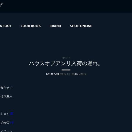
ップ
ABOUT
LOOK BOOK
BRAND
SHOP ONLINE
MA-MA
ハウスオブアンリ入荷の遅れ。
POSTED ON
2016年4月19日
BY
MAMA
お知らせで
年は大変入
けします
ガ
トのかご
バ
）とチャッ