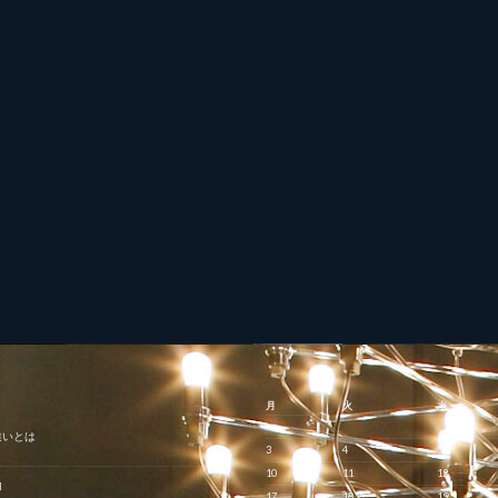
月
火
水
違いとは
3
4
5
10
11
12
由
17
18
19