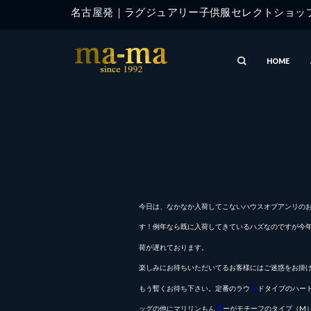
Skip
名古屋発｜ラグジュアリー子供服セレクトショ
to
content
HOME
今日は、なかなか入荷してこないハウスオブアンリの
す！
例年なら既に入荷してきているハズなのですが今
荷が遅れて
おります。
楽しみにお待ちいただいてるお客様にはご
迷惑をお掛
もう暫くお待ち下さい。
定番のラウ
ン
ドタイプのハー
ッグの他にマリリンもん
ろ
ーがモチーフのタイプ（M