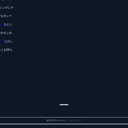
リングにマ
でも今シー
も
ク
ロとシ
るかもしれ
！
モ
う少し
らくお待ち
カテゴリー:
ma-ma
。
パーマリンク