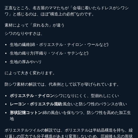
正直なところ、名古屋のママたちが「会場に着いたらドレスがシワシ
ワ」と感じるのは、ほぼ“構造上の必然”なのです。
素材によって「戻れる力」が違う
シワのなりやすさは、
生地の繊維(綿・ポリエステル・ナイロン・ウールなど)
生地の織り方(平織り・ツイル・サテンなど)
生地の厚みやハリ
によって大きく変わります。
防シワ素材の解説では、代表例として以下が挙げられています。
ポリエステル・ナイロン
:シワになりにくく、型崩れしにくい
レーヨン・ポリエステル混紡
:風合いと防シワ性のバランスが良い
形状記憶コットン
:綿の風合いを保ちつつ、防シワ性を高めた加工生
地
ポリエステルツイルの解説では、ポリエステルは半結晶構造を持ち、繰
り返しの圧力でも分子構造があまり変形しないため、圧縮後も元の形状