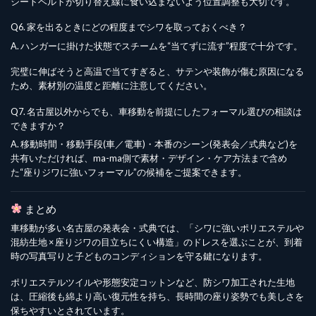
シートベルトが切り替え線に食い込まないよう位置調整も大切です。
Q6. 家を出るときにどの程度までシワを取っておくべき？
A. ハンガーに掛けた状態でスチームを“当てずに流す”程度で十分です。
完璧に伸ばそうと高温で当てすぎると、サテンや装飾が傷む原因になる
ため、素材別の温度と距離に注意してください。
Q7. 名古屋以外からでも、車移動を前提にしたフォーマル選びの相談は
できますか？
A. 移動時間・移動手段(車／電車)・本番のシーン(発表会／式典など)を
共有いただければ、ma-ma側で素材・デザイン・ケア方法まで含め
た“座りジワに強いフォーマル”の候補をご提案できます。
まとめ
車移動が多い名古屋の発表会・式典では、「シワに強いポリエステルや
混紡生地 × 座りジワの目立ちにくい構造」のドレスを選ぶことが、到着
時の写真写りと子どものコンディションを守る鍵になります。
ポリエステルツイルや形態安定コットンなど、防シワ加工された生地
は、圧縮後も綿より高い復元性を持ち、長時間の座り姿勢でも美しさを
保ちやすいとされています。