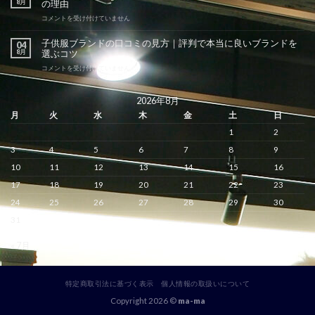
8月
の理由
パ
子
子
コメントを受け付けていません
供
供
服
服
子供服ブランドの口コミの見方｜評判で本当に良いブランドを
04
の
ブ
8月
選ぶコツ
魅
ラ
力
ン
子
コメントを受け付けていません
と
ド
供
選
お
服
び
す
ブ
2026年8月
方
す
ラ
月
火
水
木
金
土
日
｜
め
ン
人
ラ
ド
1
2
気
ン
の
の
キ
口
3
4
5
6
7
8
9
種
ン
コ
類
グ
ミ
10
11
12
13
14
15
16
と
｜
の
日
17
18
19
20
21
22
23
本
見
本
物
方
24
25
26
27
28
29
30
ブ
志
｜
ラ
向
評
31
ン
マ
判
ド
マ
で
と
« 7月
が
本
の
選
当
違
ぶ
に
い
人
良
と
気
特定商取引法に基づく表示
個人情報の取扱いについて
い
は
の
ブ
Copyright 2026 ©
ma-ma
は
理
ラ
由
ン