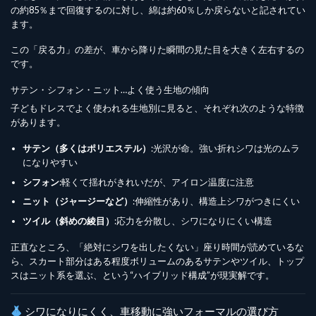
の約85％まで回復するのに対し、綿は約60％しか戻らないと記されてい
ます。
この「戻る力」の差が、車から降りた瞬間の見た目を大きく左右するの
です。
サテン・シフォン・ニット…よく使う生地の傾向
子どもドレスでよく使われる生地別に見ると、それぞれ次のような特徴
があります。
サテン（多くはポリエステル）
:光沢が命。強い折れシワは光のムラ
になりやすい
シフォン
:軽くて揺れがきれいだが、アイロン温度に注意
ニット（ジャージーなど）
:伸縮性があり、構造上シワがつきにくい
ツイル（斜めの綾目）
:応力を分散し、シワになりにくい構造
正直なところ、「絶対にシワを出したくない」座り時間が読めているな
ら、スカート部分はある程度ボリュームのあるサテンやツイル、トップ
スはニット系を選ぶ、という“ハイブリッド構成”が現実解です。
シワになりにくく、車移動に強いフォーマルの選び方