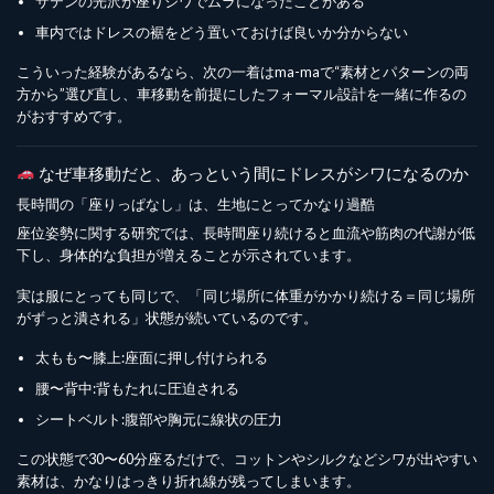
サテンの光沢が座りジワでムラになったことがある
車内ではドレスの裾をどう置いておけば良いか分からない
こういった経験があるなら、次の一着はma-maで“素材とパターンの両
方から”選び直し、車移動を前提にしたフォーマル設計を一緒に作るの
がおすすめです。
なぜ車移動だと、あっという間にドレスがシワになるのか
長時間の「座りっぱなし」は、生地にとってかなり過酷
座位姿勢に関する研究では、長時間座り続けると血流や筋肉の代謝が低
下し、身体的な負担が増えることが示されています。
実は服にとっても同じで、「同じ場所に体重がかかり続ける＝同じ場所
がずっと潰される」状態が続いているのです。
太もも〜膝上:座面に押し付けられる
腰〜背中:背もたれに圧迫される
シートベルト:腹部や胸元に線状の圧力
この状態で30〜60分座るだけで、コットンやシルクなどシワが出やすい
素材は、かなりはっきり折れ線が残ってしまいます。