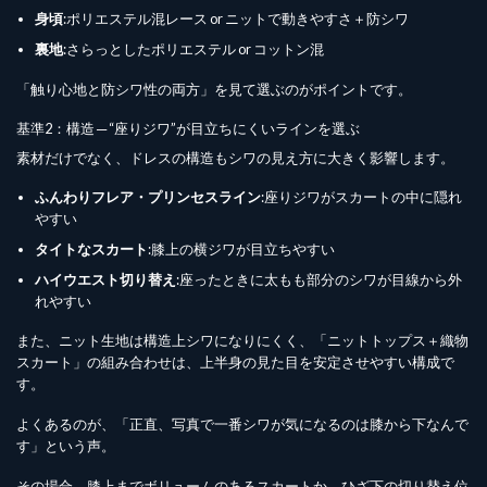
身頃
:ポリエステル混レース or ニットで動きやすさ＋防シワ
裏地
:さらっとしたポリエステル or コットン混
「触り心地と防シワ性の両方」を見て選ぶのがポイントです。
基準2：構造 ─ “座りジワ”が目立ちにくいラインを選ぶ
素材だけでなく、ドレスの構造もシワの見え方に大きく影響します。
ふんわりフレア・プリンセスライン
:座りジワがスカートの中に隠れ
やすい
タイトなスカート
:膝上の横ジワが目立ちやすい
ハイウエスト切り替え
:座ったときに太もも部分のシワが目線から外
れやすい
また、ニット生地は構造上シワになりにくく、「ニットトップス＋織物
スカート」の組み合わせは、上半身の見た目を安定させやすい構成で
す。
よくあるのが、「正直、写真で一番シワが気になるのは膝から下なんで
す」という声。
その場合、膝上までボリュームのあるスカートか、ひざ下の切り替え位