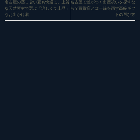
名古屋の蒸し暑い夏も快適に。上質
名古屋で差がつく出産祝いを探すな
な天然素材で選ぶ「涼しくて上品」
ら？百貨店とは一線を画す高級ギフ
なお出かけ着
トの選び方