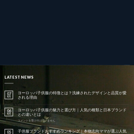
LATEST NEWS
ヨーロッパ子供服の特徴とは？洗練されたデザインと品質が愛
07
8月
される理由
ヨーロッパ子供服の魅力と選び方｜人気の種類と日本ブランド
06
8月
との違いとは
ヨ
コメントを受け付けていません
ー
ロ
子供服ブランドおすすめランキング｜本物志向ママが選ぶ人気
05
ッ