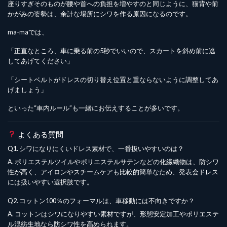
座りすぎそのものが腰や首への負担を増やすのと同じように、猫背や前
かがみの姿勢は、余計な場所にシワを作る原因になるのです。
ma-maでは、
「正直なところ、車に乗る前の5秒でいいので、スカートを斜め前に逃
してあげてください」
「シートベルトがドレスの切り替え位置と重ならないように調整してあ
げましょう」
といった“車内ルール”も一緒にお伝えすることが多いです。
よくある質問
Q1. シワになりにくいドレス素材で、一番扱いやすいのは？
A. ポリエステルツイルやポリエステルサテンなどの化繊織物は、防シワ
性が高く、アイロンやスチームケアも比較的簡単なため、発表会ドレス
には扱いやすい選択肢です。
Q2. コットン100％のフォーマルは、車移動には不向きですか？
A. コットンはシワになりやすい素材ですが、形態安定加工やポリエステ
ル混紡生地なら防シワ性を高められます。