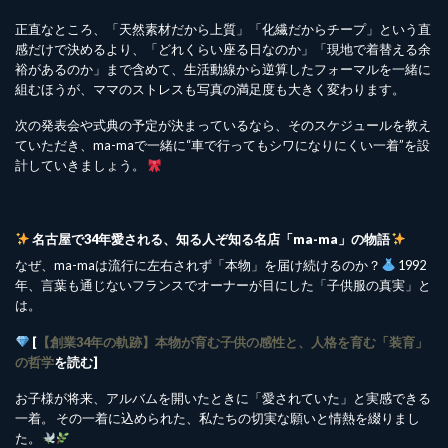
正直なところ、「天然素材だから上質」「化繊だからチープ」という直
感だけで決めるより、「どれくらい座る日なのか」「現地で着替える余
裕があるのか」まで含めて、生活動線から逆算したフォーマルを一緒に
組むほうが、ママのストレスも写真の満足度も大きく変わります。
次の発表会や式典の予定が決まっているなら、そのスケジュールを教え
ていただき、ma-maで一緒に“車で行ってもシワになりにくい一着”を設
計していきましょう。
名古屋で34年愛される、知る人ぞ知る名店「ma-ma」の物語
なぜ、ma-maは流行に左右されず「本物」を届け続けるのか？
1992
年、言葉も通じないフランスでオーナーが目にした「子供服の真実」と
は。
[
【創業34年の軌跡】本物が育む子供の感性と、人格を育む「装育」
の哲学
を読む]
お子様が将来、アルバムを開いたときに「愛されていた」と実感できる
一着。 その一着に込められた、私たちの切実な願いと情熱を綴りまし
た。