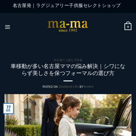
Skip
名古屋発｜ラグジュアリー子供服セレクトショップ
to
content
0
名古屋で上質な子供服
車移動が多い名古屋ママの悩み解決｜シワにな
らず美しさを保つフォーマルの選び方
POSTED ON
2026年6月19日
BY
MAMA
19
6月