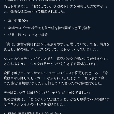
あるお母さまは、「奮発してシルク混のドレスを用意したのですが…」
と、発表会後にma-maで相談されました。
車で片道40分
会場のロビーの椅子でも前の組を待つ間ずっと座り姿勢
結果、膝上にくっきり横線
「実は、素材が良ければシワも戻りやすいと思っていて。でも、写真を
見ると、膝の線がずっと気になって」とおっしゃっていました。
シルクのウェディングドレスでも、真空パックで深いシワが付きやすい
とされるように、シルクは意外とシワを引きずる素材なのです。
次回はポリエステルサテン×チュールのドレスに変更したところ、「今
度は車から降りてもスカートがふんわりしたままで、“さっきまで座っ
てた感”が全然違いました」と話してくださったのが象徴的でした。
実体験2：シワは防げたけれど、子どもが「固くて疲れた」
別のご家庭は、「とにかくシワが嫌で」と、かなり厚手でハリの強いポ
リエステルツイルのドレスを選びました。
確かに座りジワはほとんどつかない