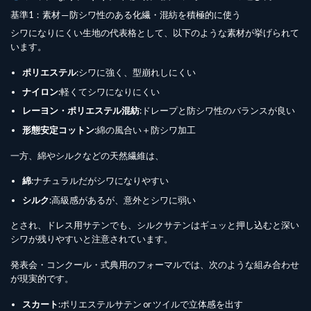
基準1：素材 ─ 防シワ性のある化繊・混紡を積極的に使う
シワになりにくい生地の代表格として、以下のような素材が挙げられて
います。
ポリエステル
:シワに強く、型崩れしにくい
ナイロン
:軽くてシワになりにくい
レーヨン・ポリエステル混紡
:ドレープと防シワ性のバランスが良い
形態安定コットン
:綿の風合い＋防シワ加工
一方、綿やシルクなどの天然繊維は、
綿
:ナチュラルだがシワになりやすい
シルク
:高級感があるが、意外とシワに弱い
とされ、ドレス用サテンでも、シルクサテンはギュッと押し込むと深い
シワが残りやすいと注意されています。
発表会・コンクール・式典用のフォーマルでは、次のような組み合わせ
が現実的です。
スカート
:ポリエステルサテン or ツイルで立体感を出す