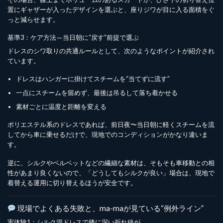
置にギャザーが入ったデザインを選ぶと、座りジワが目に入る面積をぐ
っと減らせます。
基準3：ケア方法 ─ 当日朝に“戻す”前提で選ぶ
ドレスのシワ取りの共通ルールとして、次のようなポイントが紹介され
ています。
ドレスはハンガーに掛けてスチームを“当てずに流す”
一点にスチームを留めず、最後は吊るして落ち着かせる
素材ごとに温度と距離を変える
ポリエステル系のドレスであれば、前日夜〜当日朝に軽くスチームを流
してから車に乗せるだけで、現地でのコンディションがかなり違いま
す。
逆に、シルクやベルベットなどの繊細な素材は、そもそも車移動との相
性があまり良くないので、「どうしてもシルクが良い」場合は、現地で
着替える運用に切り替えるほうが安全です。
現場でよくある失敗と、ma-maが見ている“例外ライン”
実体験1：シルク混ドレスで膝に深い折れ線が…