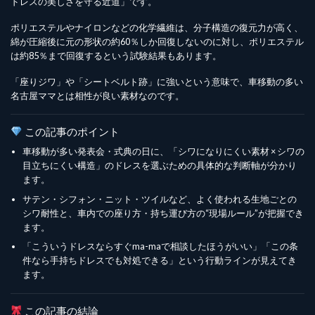
ドレスの美しさを守る近道」です。
ポリエステルやナイロンなどの化学繊維は、分子構造の復元力が高く、
綿が圧縮後に元の形状の約60％しか回復しないのに対し、ポリエステル
は約85％まで回復するという試験結果もあります。
「座りジワ」や「シートベルト跡」に強いという意味で、車移動の多い
名古屋ママとは相性が良い素材なのです。
この記事のポイント
車移動が多い発表会・式典の日に、「シワになりにくい素材 × シワの
目立ちにくい構造」のドレスを選ぶための具体的な判断軸が分かり
ます。
サテン・シフォン・ニット・ツイルなど、よく使われる生地ごとの
シワ耐性と、車内での座り方・持ち運び方の“現場ルール”が把握でき
ます。
「こういうドレスならすぐma-maで相談したほうがいい」「この条
件なら手持ちドレスでも対処できる」という行動ラインが見えてき
ます。
この記事の結論