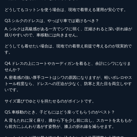
どうしてもコットンを使う場合は、現地で着替える運用が安心です。
Q3. シルクのドレスは、やっぱり車では避けるべき？
A. シルクは高級感がある一方でシワに弱く、圧縮されると深い折れ線が
残りやすいので、車移動には向きません。
どうしても着せたい場合は、現地での着替え前提で考えるのが現実的で
す。
Q4. ドレスの上にコートやカーディガンを着ると、余計にシワになりま
せんか？
A. 密着感の強い厚手コートはシワの原因になりますが、軽いボレロやス
トール程度なら、ドレスへの圧迫が少なく、防寒と見た目を両立しやす
いです。
サイズ選びでゆとりを持たせるのがポイントです。
Q5. 車移動のとき、子どもにはどう座ってもらうのがベスト？
A. 背もたれに深く座り、膝から下を少し前に出し、スカートを太ももか
ら前方にふんわり逃がす姿勢が、膝上の折れ線を減らせます。