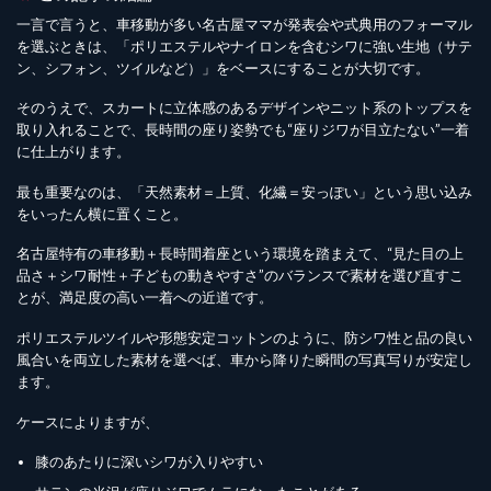
一言で言うと、車移動が多い名古屋ママが発表会や式典用のフォーマル
を選ぶときは、「ポリエステルやナイロンを含むシワに強い生地（サテ
ン、シフォン、ツイルなど）」をベースにすることが大切です。
そのうえで、スカートに立体感のあるデザインやニット系のトップスを
取り入れることで、長時間の座り姿勢でも“座りジワが目立たない”一着
に仕上がります。
最も重要なのは、「天然素材＝上質、化繊＝安っぽい」という思い込み
をいったん横に置くこと。
名古屋特有の車移動＋長時間着座という環境を踏まえて、“見た目の上
品さ＋シワ耐性＋子どもの動きやすさ”のバランスで素材を選び直すこ
とが、満足度の高い一着への近道です。
ポリエステルツイルや形態安定コットンのように、防シワ性と品の良い
風合いを両立した素材を選べば、車から降りた瞬間の写真写りが安定し
ます。
ケースによりますが、
膝のあたりに深いシワが入りやすい